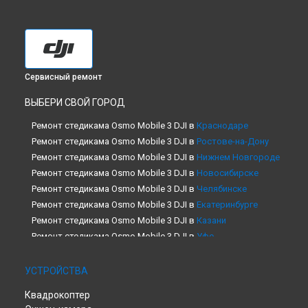
Сервисный ремонт
ВЫБЕРИ СВОЙ ГОРОД
Ремонт стедикама Osmo Mobile 3 DJI в
Краснодаре
Ремонт стедикама Osmo Mobile 3 DJI в
Ростове-на-Дону
Ремонт стедикама Osmo Mobile 3 DJI в
Нижнем Новгороде
Ремонт стедикама Osmo Mobile 3 DJI в
Новосибирске
Ремонт стедикама Osmo Mobile 3 DJI в
Челябинске
Ремонт стедикама Osmo Mobile 3 DJI в
Екатеринбурге
Ремонт стедикама Osmo Mobile 3 DJI в
Казани
Ремонт стедикама Osmo Mobile 3 DJI в
Уфе
Ремонт стедикама Osmo Mobile 3 DJI в
Воронеже
Ремонт стедикама Osmo Mobile 3 DJI в
Волгограде
УСТРОЙСТВА
Ремонт стедикама Osmo Mobile 3 DJI в
Барнауле
Квадрокоптер
Ремонт стедикама Osmo Mobile 3 DJI в
Ижевске