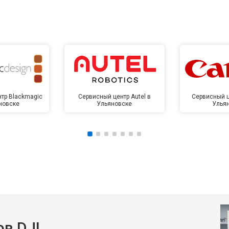
тр Blackmagic
Сервисный центр Autel в
Сервисный ц
новске
Ульяновске
Улья
в DJI