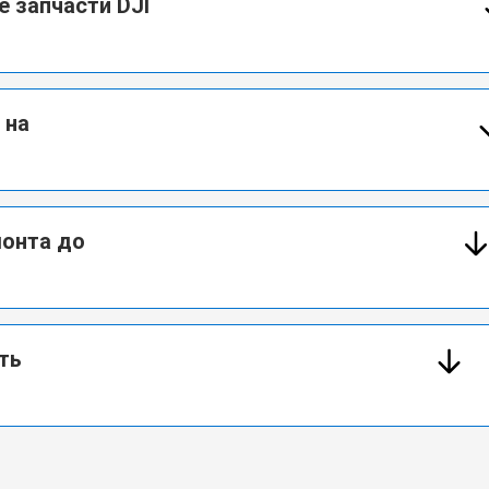
 запчасти DJI
 на
монта до
ть