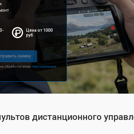
и
емонт
3-
Цена от 1000
руб
править заявку
 на обработку моих
персональных
пультов дистанционного управл