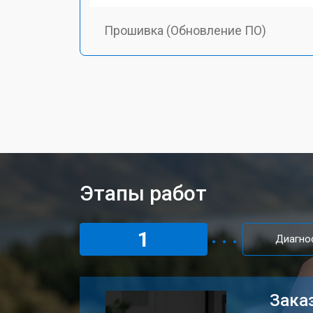
Прошивка (Обновление ПО)
Замена дисплея (экрана)
Замена корпуса пульта дистанцион
Замена разъема зарядки
Этапы работ
Ремонт или замена джойстика
1
Диагно
Заказ