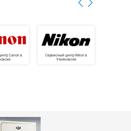
ентр Canon в
Сервисный центр Nikon в
Сервисный це
новске
Ульяновске
Улья