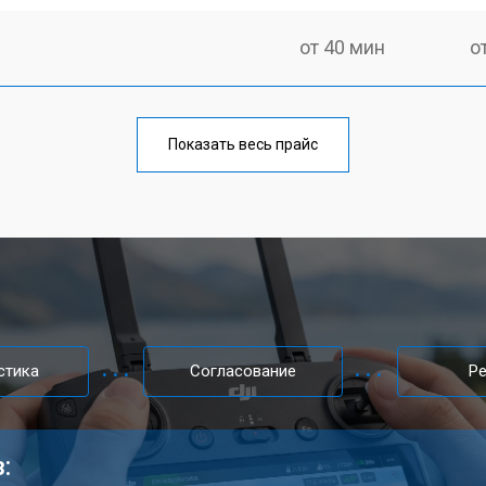
от 40 мин
о
от 70 мин
о
Показать весь прайс
ного управления DJI
от 40 мин
о
от 60 мин
о
от 40 мин
о
стика
Согласование
Р
: