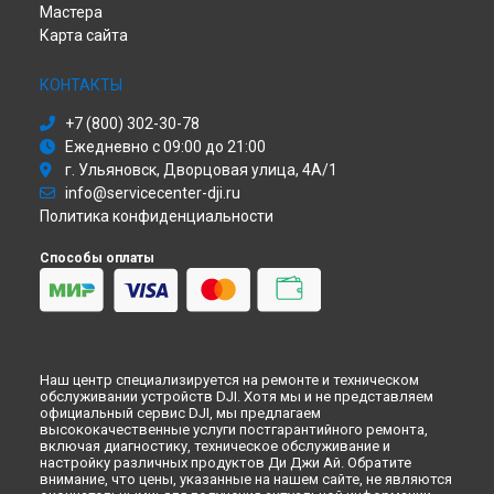
Мастера
Ремонт подвеса DJI в
Перми
Карта сайта
Ремонт подвеса DJI в
Ульяновске
Ремонт подвеса DJI в
Кирове
КОНТАКТЫ
Ремонт подвеса DJI в
Москве
+7 (800) 302-30-78
Ремонт подвеса DJI в
Санкт-Петербурге
Ежедневно с 09:00 до 21:00
г. Ульяновск, Дворцовая улица, 4А/1
info@servicecenter-dji.ru
Политика конфиденциальности
Способы оплаты
Наш центр специализируется на ремонте и техническом
обслуживании устройств DJI. Хотя мы и не представляем
официальный сервис DJI, мы предлагаем
высококачественные услуги постгарантийного ремонта,
включая диагностику, техническое обслуживание и
настройку различных продуктов Ди Джи Ай. Обратите
внимание, что цены, указанные на нашем сайте, не являются