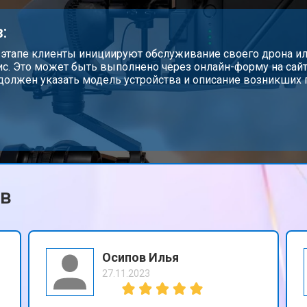
от 60 мин
о
:
от 60 мин
о
 этапе клиенты инициируют обслуживание своего дрона или
ис. Это может быть выполнено через онлайн-форму на сайте
должен указать модель устройства и описание возникших 
от 50 мин
о
от 90 мин
о
ов
от 70 мин
о
Осипов Илья
27.11.2023