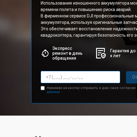
Использование изношенного аккумулятора мо
времени полета и повышению риска аварий.
В фирменном сервисе DJI профессиональные 
аккумулятора, используя оригинальные запчас
Это обеспечивает восстановление надежност
квадрокоптера, гарантируя безопасность его 
Экспресс
Гарантия до 
ремонт в день
х лет
обращения
От
Нажимая на кнопку отправить я даю свое согласие
данных.