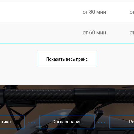
от 80 мин
о
от 60 мин
о
от 80 мин
о
Показать весь прайс
от 60 мин
о
от 70 мин
о
от 50 мин
о
стика
Согласование
Р