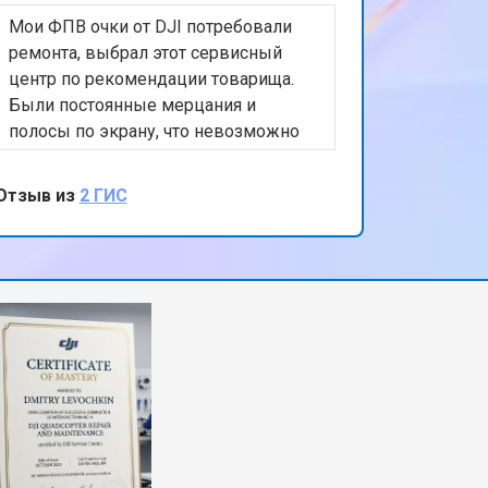
Мои ФПВ очки от DJI потребовали
ремонта, выбрал этот сервисный
центр по рекомендации товарища.
Были постоянные мерцания и
полосы по экрану, что невозможно
управлять дроном. Вместе с
диагностикой ремонт занял почти
Отзыв из
2 ГИС
неделю, хотелось бы быстрее, но
результат полностью устроил.