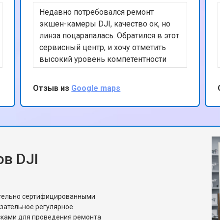
Недавно потребовался ремонт
экшен-камеры DJI, качество ок, но
линза поцарапалась. Обратился в этот
сервисный центр, и хочу отметить
высокий уровень компетентности
сотрудников и их внимательное
отношение к клиентам. Линзу по
Отзыв из
Google maps
итогу пришлось ставить с донора, но
качество с ней как на новой. Могу
рекомендовать этот сервис, спасибо
за ремонт
в DJI
ительно сертифицированными
язательное регулярное
сками для проведения ремонта