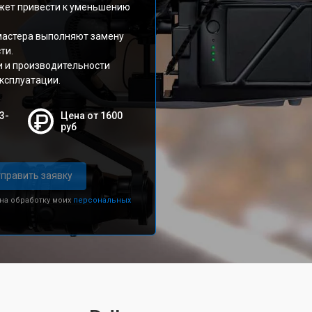
жет привести к уменьшению
мастера выполняют замену
ти.
и и производительности
эксплуатации.
3-
Цена от 1600
руб
править заявку
 на обработку моих
персональных