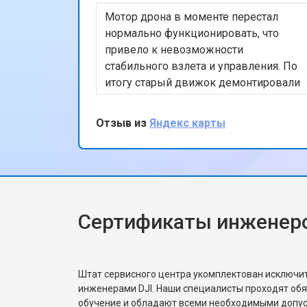
Мотор дрона в моменте перестал
нормально функционировать, что
привело к невозможности
стабильного взлета и управления. По
итогу старый движок демонтировали
и поставили новый. После тестового
полета, подписал бумаги и принял
Отзыв из
Яндекс карты
коптер, сервисом остался доволен
Сертификаты инженеро
Штат сервисного центра укомплектован исключ
инженерами DJI. Наши специалисты проходят об
обучение и обладают всеми необходимыми допу