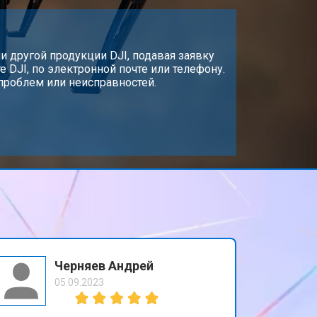
т 1500 ₽
Заказать
т 1000 ₽
 другой продукции DJI, подавая заявку
Заказать
 DJI, по электронной почте или телефону.
проблем или неисправностей.
т 1800 ₽
Заказать
т 2800 ₽
Заказать
т 3600 ₽
Заказать
Черняев Андрей
05.09.2023