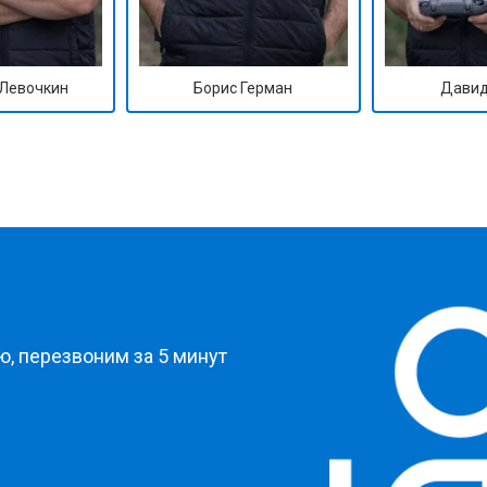
Левочкин
Борис Герман
Давид
?
, перезвоним за 5 минут