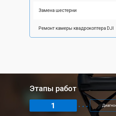
Замена шестерни
Ремонт камеры квадрокоптера DJI
Замена подвеса квадрокоптера DJI
Замена оси квадрокоптера DJI
Замена луча квадрокоптера DJI
Этапы работ
Замена лопасти квадрокоптера DJI
1
Диагно