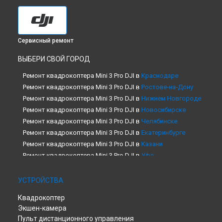
Сервисный ремонт
ВЫБЕРИ СВОЙ ГОРОД
Ремонт квадрокоптера Mini 3 Pro DJI в
Краснодаре
Ремонт квадрокоптера Mini 3 Pro DJI в
Ростове-на-Дону
Ремонт квадрокоптера Mini 3 Pro DJI в
Нижнем Новгороде
Ремонт квадрокоптера Mini 3 Pro DJI в
Новосибирске
Ремонт квадрокоптера Mini 3 Pro DJI в
Челябинске
Ремонт квадрокоптера Mini 3 Pro DJI в
Екатеринбурге
Ремонт квадрокоптера Mini 3 Pro DJI в
Казани
Ремонт квадрокоптера Mini 3 Pro DJI в
Уфе
Ремонт квадрокоптера Mini 3 Pro DJI в
Воронеже
Ремонт квадрокоптера Mini 3 Pro DJI в
Волгограде
УСТРОЙСТВА
Ремонт квадрокоптера Mini 3 Pro DJI в
Барнауле
Квадрокоптер
Ремонт квадрокоптера Mini 3 Pro DJI в
Ижевске
Экшен-камера
Ремонт квадрокоптера Mini 3 Pro DJI в
Тольятти
Пульт дистанционного управления