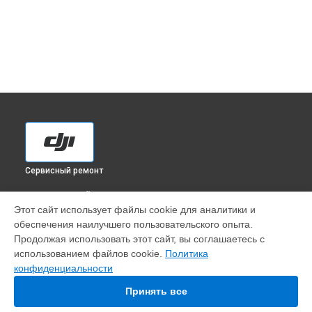
Сервисный ремонт
ВЫБЕРИ СВОЙ ГОРОД
Этот сайт использует файлы cookie для аналитики и
Установка антенны пульта квадрокоптера Mavic 3 DJI в
обеспечения наилучшего пользовательского опыта.
Краснодаре
Продолжая использовать этот сайт, вы соглашаетесь с
Установка антенны пульта квадрокоптера Mavic 3 DJI в
использованием файлов cookie.
Политика
Ростове-на-Дону
конфиденциальности
Установка антенны пульта квадрокоптера Mavic 3 DJI в
Нижнем Новгороде
Принять все
Установка антенны пульта квадрокоптера Mavic 3 DJI в