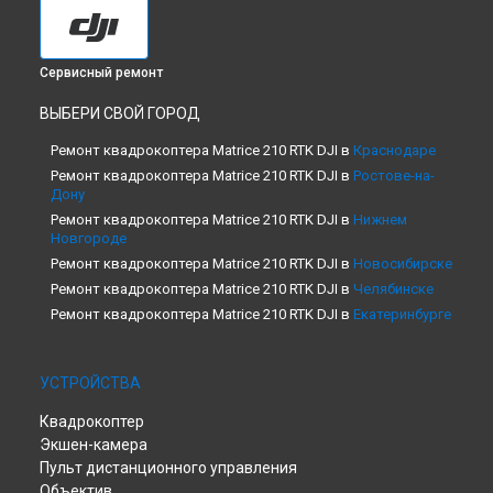
Сервисный ремонт
ВЫБЕРИ СВОЙ ГОРОД
Ремонт квадрокоптера Matrice 210 RTK DJI в
Краснодаре
Ремонт квадрокоптера Matrice 210 RTK DJI в
Ростове-на-
Дону
Ремонт квадрокоптера Matrice 210 RTK DJI в
Нижнем
Новгороде
Ремонт квадрокоптера Matrice 210 RTK DJI в
Новосибирске
Ремонт квадрокоптера Matrice 210 RTK DJI в
Челябинске
Ремонт квадрокоптера Matrice 210 RTK DJI в
Екатеринбурге
Ремонт квадрокоптера Matrice 210 RTK DJI в
Казани
Ремонт квадрокоптера Matrice 210 RTK DJI в
Уфе
УСТРОЙСТВА
Ремонт квадрокоптера Matrice 210 RTK DJI в
Воронеже
Ремонт квадрокоптера Matrice 210 RTK DJI в
Волгограде
Квадрокоптер
Ремонт квадрокоптера Matrice 210 RTK DJI в
Барнауле
Экшен-камера
Ремонт квадрокоптера Matrice 210 RTK DJI в
Ижевске
Пульт дистанционного управления
Объектив
Ремонт квадрокоптера Matrice 210 RTK DJI в
Тольятти