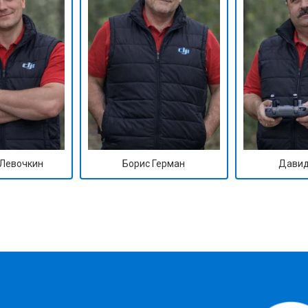
Левочкин
Борис Герман
Давид
?