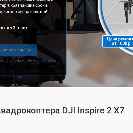
тер в кратчайшие сроки.
окоптер снова взлетел!
ия до 3-х лет
Цена ремон
от 1000 р.
править заявку
 на обработку моих
персональных
вадрокоптера DJI Inspire 2 X7