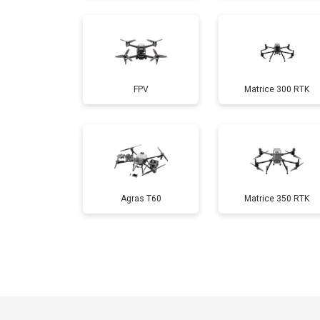
Настройка шифрования Wi-Fi
FPV
Matrice 300 RTK
Прошивка
Замена материнской платы
Ремонт корпуса
Agras T60
Matrice 350 RTK