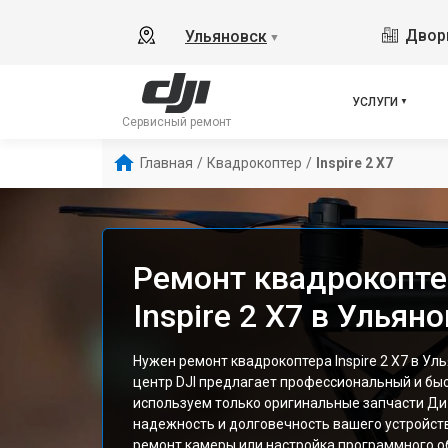
Дворц
Ульяновск
▼
УСЛУГИ
Сервисный ремонт
Главная
/
Квадрокоптер
/
Inspire 2 X7
Ремонт квадрокопте
Inspire 2 X7 в Ульян
Нужен ремонт квадрокоптера Inspire 2 X7 в У
центр DJI предлагает профессиональный и бы
используем только оригинальные запчасти Ди
надежность и долговечность вашего устройств
ремонт камеры или настройка программного о