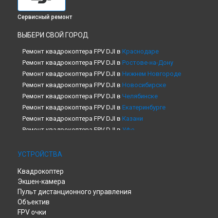
Сервисный ремонт
ВЫБЕРИ СВОЙ ГОРОД
Ремонт квадрокоптера FPV DJI в
Краснодаре
Ремонт квадрокоптера FPV DJI в
Ростове-на-Дону
Ремонт квадрокоптера FPV DJI в
Нижнем Новгороде
Ремонт квадрокоптера FPV DJI в
Новосибирске
Ремонт квадрокоптера FPV DJI в
Челябинске
Ремонт квадрокоптера FPV DJI в
Екатеринбурге
Ремонт квадрокоптера FPV DJI в
Казани
Ремонт квадрокоптера FPV DJI в
Уфе
Ремонт квадрокоптера FPV DJI в
Воронеже
Ремонт квадрокоптера FPV DJI в
Волгограде
УСТРОЙСТВА
Ремонт квадрокоптера FPV DJI в
Барнауле
Квадрокоптер
Ремонт квадрокоптера FPV DJI в
Ижевске
Экшен-камера
Ремонт квадрокоптера FPV DJI в
Тольятти
Пульт дистанционного управления
Ремонт квадрокоптера FPV DJI в
Ярославле
Объектив
Ремонт квадрокоптера FPV DJI в
Саратове
FPV очки