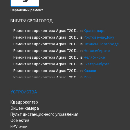
Сервисный ремонт
ВЫБЕРИ СВОЙ ГОРОД
Ремонт квадрокоптера Agras T20 DJI в
Краснодаре
Ремонт квадрокоптера Agras T20 DJI в
Ростове-на-Дону
Ремонт квадрокоптера Agras T20 DJI в
Нижнем Новгороде
Ремонт квадрокоптера Agras T20 DJI в
Новосибирске
Ремонт квадрокоптера Agras T20 DJI в
Челябинске
Ремонт квадрокоптера Agras T20 DJI в
Екатеринбурге
Ремонт квадрокоптера Agras T20 DJI в
Казани
Ремонт квадрокоптера Agras T20 DJI в
Уфе
Ремонт квадрокоптера Agras T20 DJI в
Воронеже
Ремонт квадрокоптера Agras T20 DJI в
Волгограде
УСТРОЙСТВА
Ремонт квадрокоптера Agras T20 DJI в
Барнауле
Квадрокоптер
Ремонт квадрокоптера Agras T20 DJI в
Ижевске
Экшен-камера
Ремонт квадрокоптера Agras T20 DJI в
Тольятти
Пульт дистанционного управления
Ремонт квадрокоптера Agras T20 DJI в
Ярославле
Объектив
Ремонт квадрокоптера Agras T20 DJI в
Саратове
FPV очки