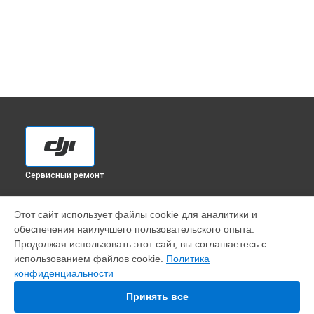
Сервисный ремонт
ВЫБЕРИ СВОЙ ГОРОД
Этот сайт использует файлы cookie для аналитики и
Диагностика экшн-камеры Action 2 DJI в
Краснодаре
обеспечения наилучшего пользовательского опыта.
Диагностика экшн-камеры Action 2 DJI в
Ростове-на-Дону
Продолжая использовать этот сайт, вы соглашаетесь с
Диагностика экшн-камеры Action 2 DJI в
Нижнем
использованием файлов cookie.
Политика
Новгороде
конфиденциальности
Диагностика экшн-камеры Action 2 DJI в
Новосибирске
Принять все
Диагностика экшн-камеры Action 2 DJI в
Челябинске